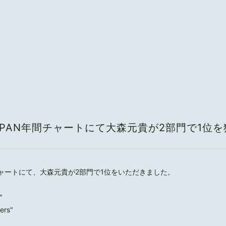
rd JAPAN年間チャートにて大森元貴が2部門で1位
AN年間チャートにて、大森元貴が2部門で1位をいただきました。
"
rs"