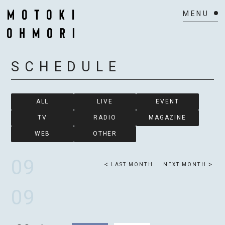
HOME
SCHEDULE
NEWS
SCHEDULE
ALL
LIVE
EVENT
TV
RADIO
MAGAZINE
BIOGRAPHY
WEB
OTHER
VIDEO
09
LAST MONTH
NEXT MONTH
DISCOGRAPHY
09
ACTOR
MAIL MAGAZINE