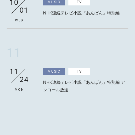
10
MUSIC
TV
01
NHK連続テレビ小説『あんぱん』特別編
WED
MOTOKI OHMORI
11
STAFF
11
MUSIC
TV
24
NHK連続テレビ小説「あんぱん」特別編 ア
ンコール放送
MON