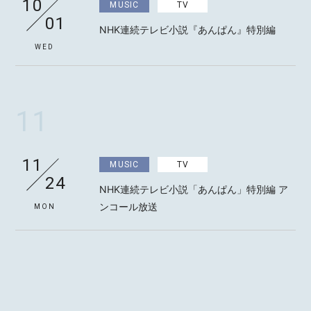
10
MUSIC
TV
01
NHK連続テレビ小説『あんぱん』特別編
WED
MOTOKI OHMORI
11
STAFF
11
MUSIC
TV
24
NHK連続テレビ小説「あんぱん」特別編 ア
ンコール放送
MON