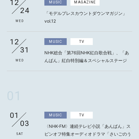
12
MUSIC
MAGAZINE
24
「モデルプレスカウントダウンマガジン」
vol.12
WED
MOTOKI OHMORI
12
MUSIC
TV
31
NHK総合「第76回NHK紅白歌合戦」、「あ
STAFF
んぱん」紅白特別編＆スペシャルステージ
WED
01
01
MUSIC
TV
03
〈NHK-FM〉連続テレビ小説「あんぱん」ス
ピンオフ特集オーディオドラマ「さいごのう
SAT