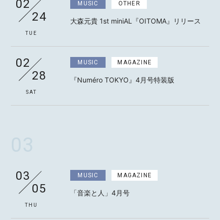
02
MUSIC
OTHER
24
大森元貴 1st miniAL『OITOMA』リリース
TUE
MOTOKI OHMORI
02
MUSIC
MAGAZINE
28
『Numéro TOKYO』4月号特装版
STAFF
SAT
03
03
MUSIC
MAGAZINE
05
「音楽と人」4月号
THU