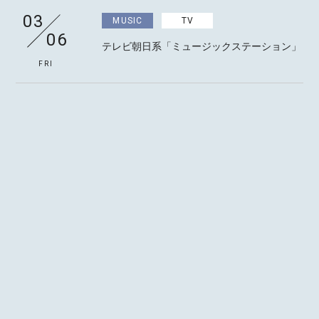
03
MUSIC
TV
06
テレビ朝日系「ミュージックステーション」
FRI
03
MUSIC
TV
16
TBS系「CDTVライブ！ライブ！」
MON
03
ACTOR
RADIO
28
連続テレビ小説「あんぱん」スピンオフ特集
オーディオドラマ「さいごのうた」再放送
SAT