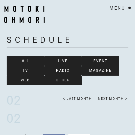
HOME
SCHEDULE
NEWS
SCHEDULE
ALL
LIVE
EVENT
TV
RADIO
MAGAZINE
BIOGRAPHY
WEB
OTHER
VIDEO
02
LAST MONTH
NEXT MONTH
DISCOGRAPHY
02
ACTOR
MAIL MAGAZINE