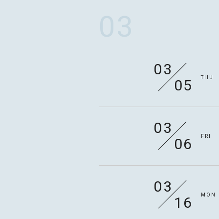
03
03
THU
05
03
FRI
06
03
MON
MOTOKI OHMORI
16