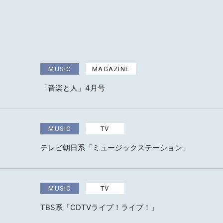
HOME
NEWS
MUSIC
MAGAZINE
SCHED
「音楽と人」4月号
BIOGR
MUSIC
TV
VIDEO
テレビ朝日系「ミュージックステーション」
DISCO
MUSIC
TV
TBS系「CDTVライブ！ライブ！」
ACTOR