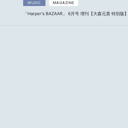
MUSIC
MAGAZINE
「Harper's BAZAAR」 6月号 増刊【大森元貴 特別版
MUSIC
OTHER
『催し』配信リリース
MUSIC
OTHER
『催し』配信リリース記念 Spotify公式リスニングパ
加)
MUSIC
OTHER
『催し』配信リリース記念 リスニングパーティー on 