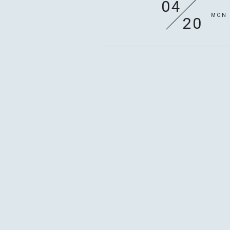
04
MON
20
04
MON
27
04
MON
27
04
TUE
28