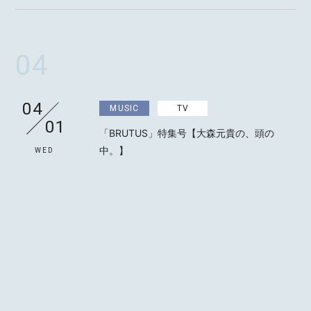
04
04
MUSIC
TV
01
「BRUTUS」特集号【大森元貴の、頭の
中。】
WED
04
MUSIC
MAGAZINE
20
「Harper's BAZAAR」 6月号 増刊【大森元
貴 特別版】
MON
04
MUSIC
OTHER
27
『催し』配信リリース