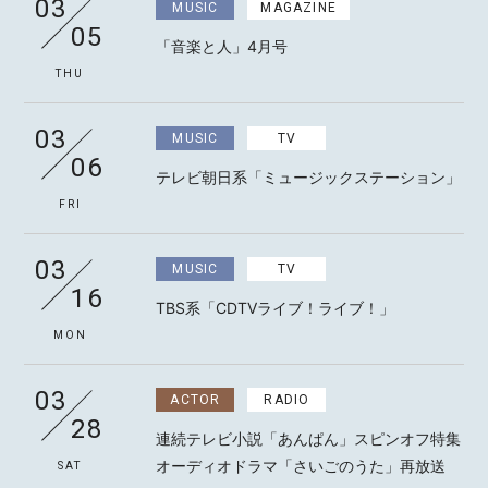
03
MUSIC
MAGAZINE
05
「音楽と人」4月号
THU
MOTOKI OHMORI
03
MUSIC
TV
06
テレビ朝日系「ミュージックステーション」
STAFF
FRI
03
MUSIC
TV
16
TBS系「CDTVライブ！ライブ！」
MON
03
ACTOR
RADIO
28
連続テレビ小説「あんぱん」スピンオフ特集
オーディオドラマ「さいごのうた」再放送
SAT