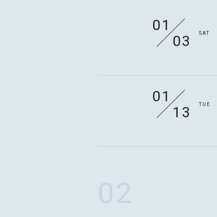
01
SAT
03
01
TUE
13
MOTOKI OHMORI
STAFF
02