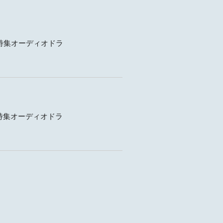
ULE
APHY
特集オーディオドラ
GRAPHY
フ特集オーディオドラ
MAGAZINE