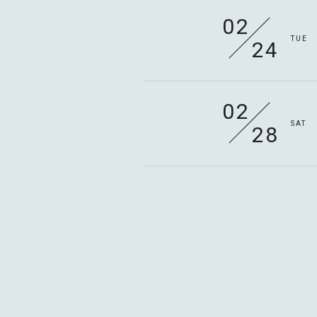
02
TUE
24
02
SAT
28