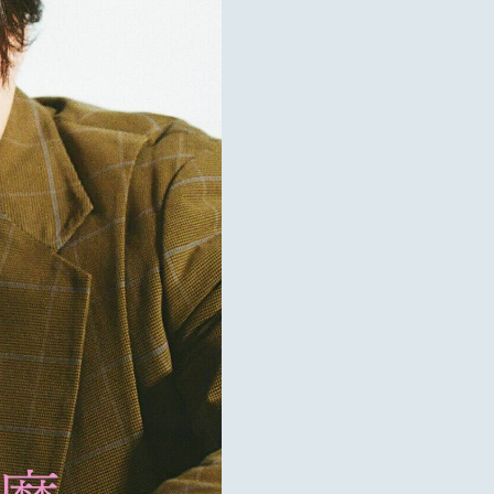
ULE
APHY
GRAPHY