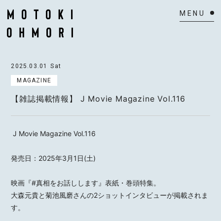
HOME
2025.03.01
Sat
NEWS
MAGAZINE
【雑誌掲載情報】 J Movie Magazine Vol.116
SCHEDULE
BIOGRAPHY
J Movie Magazine Vol.116
VIDEO
発売日：2025年3月1日(土)
DISCOGRAPHY
映画『#真相をお話しします』表紙・巻頭特集。
ACTOR
大森元貴と菊池風磨さんの2ショットインタビューが掲載されま
す。
MAIL MAGAZINE