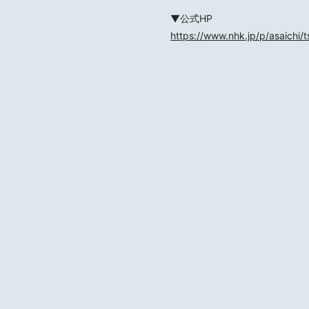
▼公式HP
https://www.nhk.jp/p/asaich
MOTOKI OHMORI
STAFF