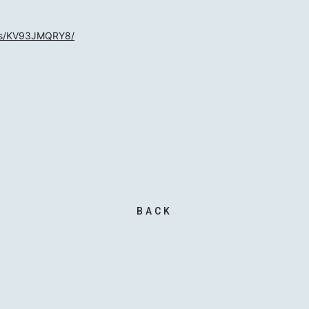
SCHED
i/ts/KV93JMQRY8/
BIOGR
VIDEO
DISCO
ACTOR
BACK
MAIL 