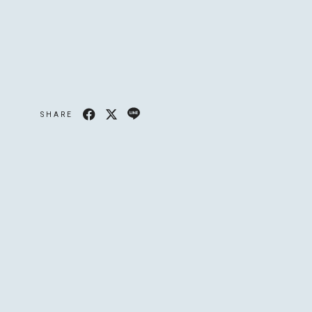
ULE
APHY
SHARE
GRAPHY
MAGAZINE