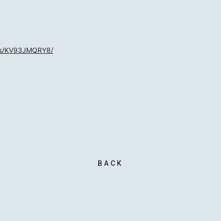
SCHED
BIOGR
i/ts/KV93JMQRY8/
VIDEO
DISCO
ACTOR
BACK
MAIL 