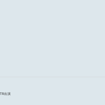
HOME
NEWS
TR出演