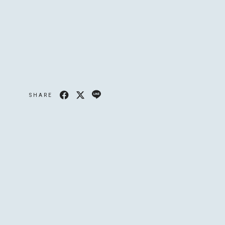
ULE
APHY
SHARE
GRAPHY
MAGAZINE