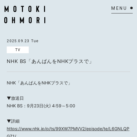
HOME
2025.09.23
Tue
NEWS
TV
NHK BS「あんぱんをNHKプラスで」
SCHEDULE
BIOGRAPHY
NHK「あんぱんをNHKプラスで」
VIDEO
▼放送日
DISCOGRAPHY
NHK BS：9月23日(火) 4:59～5:00
ACTOR
▼詳細
https://www.nhk.jp/p/ts/99XW7PMVV2/episode/te/L6GNLQP
MAIL MAGAZINE
GZ1/