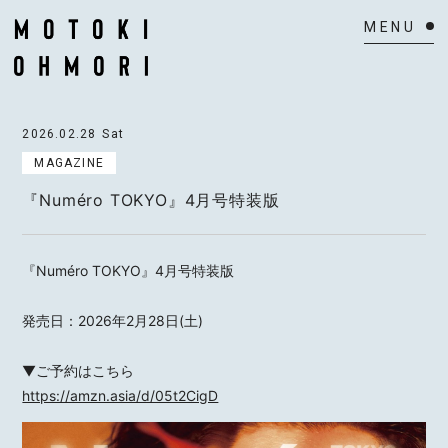
HOME
2026.02.28
Sat
NEWS
MAGAZINE
『Numéro TOKYO』4月号特装版
SCHEDULE
BIOGRAPHY
『Numéro TOKYO』4月号特装版
VIDEO
発売日：2026年2月28日(土)
DISCOGRAPHY
▼ご予約はこちら
ACTOR
https://amzn.asia/d/05t2CigD
MAIL MAGAZINE