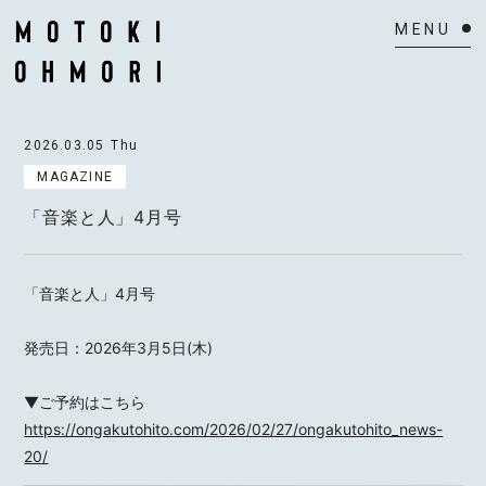
HOME
2026.03.05
Thu
NEWS
MAGAZINE
「音楽と人」4月号
SCHEDULE
BIOGRAPHY
「音楽と人」4月号
VIDEO
発売日：2026年3月5日(木)
DISCOGRAPHY
▼ご予約はこちら
ACTOR
https://ongakutohito.com/2026/02/27/ongakutohito_news-
20/
MAIL MAGAZINE