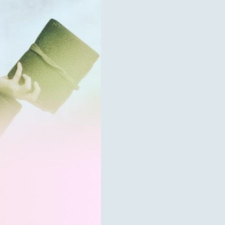
ULE
APHY
GRAPHY
MAGAZINE