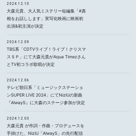
2024.12.10
大森元貴、大人気ミステリー短編集「#真
相をお話しします」実写化映画に映画初
出演&初主演が決定
MOTOKI OHMORI
2024.12.09
TBS系「CDTVライブ！ライブ！クリスマ
STAFF
スＳＰ」にて大森元貴がAqua Timezさん
とTV初コラボ歌唱が決定
2024.12.06
テレビ朝日系「ミュージックステーショ
ンSUPER LIVE 2024」にてNiziUの新曲
『AlwayS』に大森のステージ参加が決定
2024.12.03
大森元貴 が作詞・作曲・プロデュースを
手掛けた、NiziU「AlwayS」の先行配信