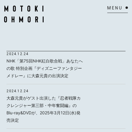
HOME
NEWS
2024.12.24
SCHEDULE
NHK「第75回NHK紅白歌合戦」あなたへ
の歌 特別企画『ディズニーファンタジー
BIOGRAPHY
メドレー』に大森元貴の出演決定
VIDEO
2024.12.24
大森元貴がゲスト出演した『忍者戦隊カ
DISCOGRAPHY
クレンジャー第三部・中年奮闘編』の
Blu-ray&DVDが、2025年3月12日(水)発
ACTOR
売決定
MAIL MAGAZINE